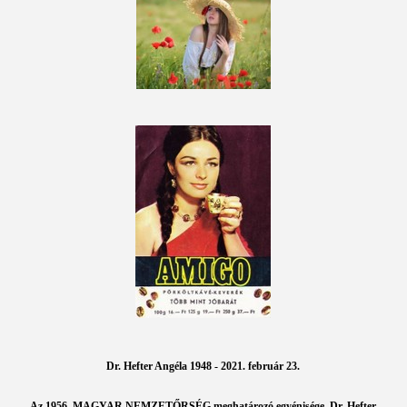
Dr. Hefter Angéla 1948 - 2021. február 23.
Az 1956 MAGYAR NEMZETŐRSÉG meghatározó egyénisége,
Dr. Hefter