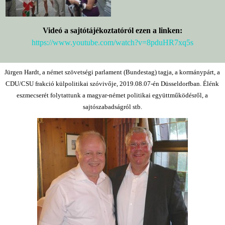
Videó a sajtótájékoztatóról ezen a linken:
https://www.youtube.com/watch?v=8pduHR7xq5s
Jürgen Hardt, a német szövetségi parlament (Bundestag) tagja, a kormánypárt, a
CDU/CSU frakció külpolitikai szóvivője, 2019.08.07-én Düsseldorfban. Élénk
eszmecserét folytattunk a magyar-német politikai együttműködésről, a
sajtószabadságról stb.