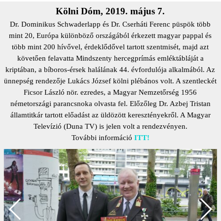
Kölni Dóm, 2019. május 7.
Dr. Dominikus Schwaderlapp és Dr. Cserháti Ferenc püspök több
mint 20, Európa különböző országából érkezett magyar pappal és
több mint 200 hívővel, érdeklődővel tartott szentmisét, majd azt
követően felavatta Mindszenty hercegprímás emléktábláját a
kriptában, a bíboros-érsek halálának 44. évfordulója alkalmából. Az
ünnepség rendezője Lukács József kölni plébános volt. A szentleckét
Ficsor László nör. ezredes, a Magyar Nemzetőrség 1956
németországi parancsnoka olvasta fel. Előzőleg Dr. Azbej Tristan
államtitkár tartott előadást az üldözött keresztényekről. A Magyar
Televízió (Duna TV) is jelen volt a rendezvényen.
További információ
ITT!