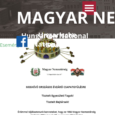
Tartalomhoz ugrás
Ugrás a menüre
MAGYAR NE
Ungarische 
Hungarian National 
Nationalwache
Guard
Események