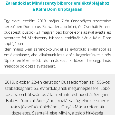
Zarándoklat Mindszenty bíboros emléktáblájához
a Kölni Dóm kriptájában
Egy évvel ezelőtt, 2019. május 7-én ünnepélyes szentmise
keretében Dominicus Schwaderlapp kölni, és Cserháti Ferenc
budapesti püspök 21 magyar pap koncelebrálásával avatta és
szentelte fel Mindszenty bíboros emléktábláját a Kölni Dóm
kriptájában.
Idén május 5-én zarándokolunk el az évforduló alkalmából az
emléktáblához, ahol alkalmunk lesz leróni kegyeletünket a hős
főpap emléke előtt, és imádkozunk József hercegprímás
mielőbbi boldoggá avatásáért.
2019. október 22-én került sor Düsseldorfban az 1956-os
szabadságharc 63. évfordulójának megünneplésére. Ebből
az alkalomból számos állami kitüntetést adott át Szegner
Balázs főkonzul. Áder János köztársasági elnök elismerte
Lukács József kölni plébános, Gulyás Márta református
tiszteletes, Szentei-Heise Mihály, a zsidó hitközség