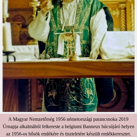
A Magyar Nemzetőrség 1956 németországi parancsnoka 2019
Úrnapja alkalmából felkereste a belgiumi Banneux búcsújáró helyen
az 1956-os hősök emlékére és tiszteletére készült emlékkeresztet.