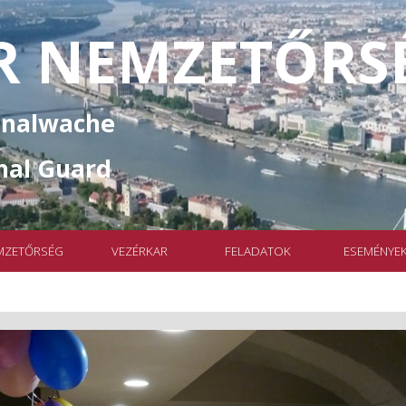
 NEMZETŐRSÉ
onalwache
nal Guard
Ugrás a menüre
MZETŐRSÉG
VEZÉRKAR
FELADATOK
ESEMÉNYE