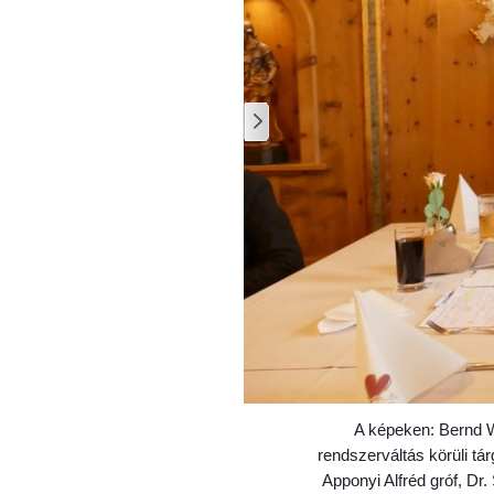
1
/
11
A képeken: Bernd Wi
rendszerváltás körüli tá
Apponyi Alfréd gróf, D