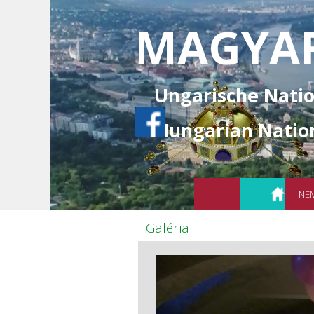
Tartalomhoz ugrás
MAGYAR
Ungarische Nati
Hungarian Natio
NE
Galéria