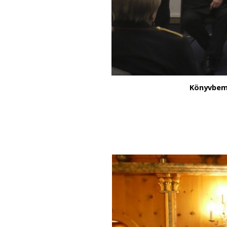
1
/
8
Könyvbemu