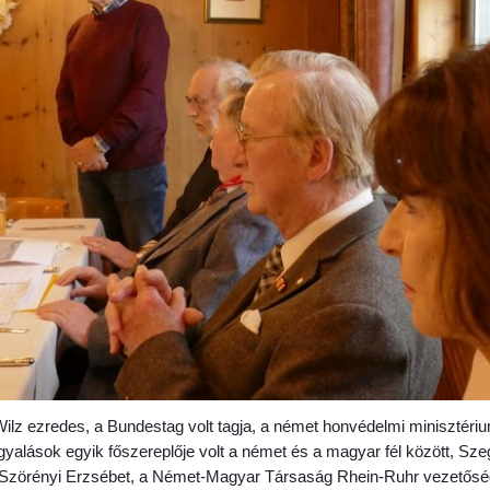
lz ezredes, a Bundestag volt tagja, a német honvédelmi minisztérium
rgyalások egyik főszereplője volt a német és a magyar fél között, Sze
r. Szörényi Erzsébet, a Német-Magyar Társaság Rhein-Ruhr vezetőség