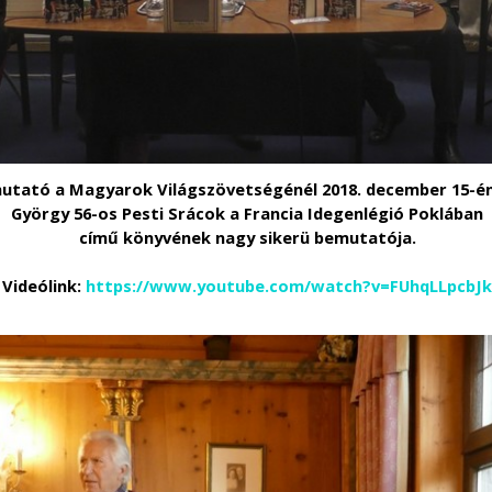
tató a Magyarok Világszövetségénél 2018. december 15-én:
György
56-os Pesti Srácok a Francia Idegenlégió Poklában
című könyvének nagy sikerü bemutatója.
Videólink:
https://www.youtube.com/watch?v=FUhqLLpcbJ